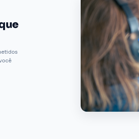
 que
metidos
 você