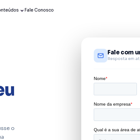
onteúdos
Fale Conosco
Fale com u
Resposta em até
eu
esse o
ua