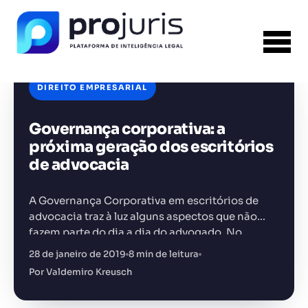
DIREITO EMPRESARIAL
Governança corporativa: a
próxima geração dos escritórios
FERRAMENTA RECOMENDADA PARA ESTE
CONTEÚDO
de advocacia
Gerador de Petição
A Governança Corporativa em escritórios de
advocacia traz à luz alguns aspectos que não
fazem parte do dia a dia do advogado. No
entanto, se não observados, podem levar um
+14.000 juristas
28 de janeiro de 2019
8 min de leitura
JS
MC
AR
KL
escritório a…
Por Valdemiro Kreusch