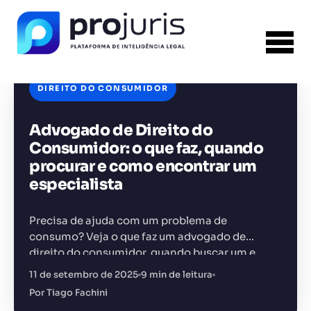
DIREITO DO CONSUMIDOR
Advogado de Direito do
FERRAMENTA RECOMENDADA PARA ESTE
CONTEÚDO
Análise de Riscos Contratuais
Consumidor: o que faz, quando
procurar e como encontrar um
especialista
Precisa de ajuda com um problema de
consumo? Veja o que faz um advogado de
+14.000 juristas
JS
MC
AR
KL
direito do consumidor, quando buscar um e
como encontrá-lo
11 de setembro de 2025
9 min de leitura
Por Tiago Fachini