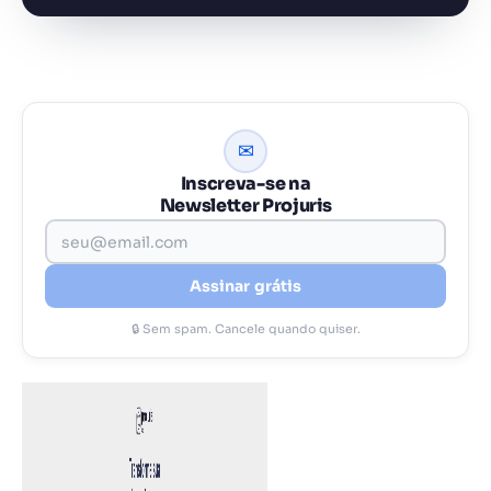
✉
Inscreva-se na
Newsletter Projuris
Assinar grátis
🔒 Sem spam. Cancele quando quiser.