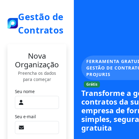
Gestão de
Contratos
Nova
FERRAMENTA GRATUI
Organização
GESTÃO DE CONTRAT
Preencha os dados
PROJURIS
para começar
Grátis
Transforme a g
Seu nome
contratos da s
empresa de fo
Seu e-mail
simples, segura
gratuita