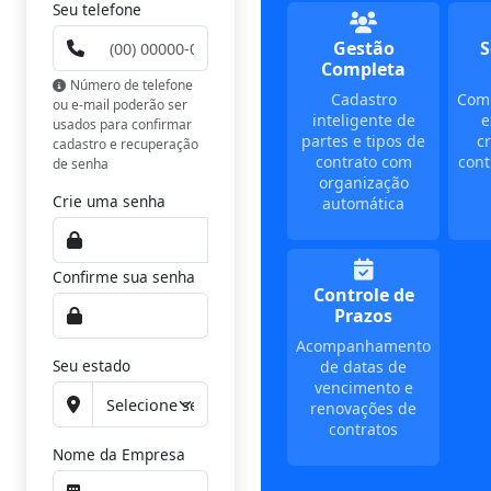
Seu telefone
Gestão
S
Completa
Número de telefone
Cadastro
Com
ou e-mail poderão ser
inteligente de
e
usados para confirmar
partes e tipos de
cr
cadastro e recuperação
contrato com
cont
de senha
organização
Crie uma senha
automática
Confirme sua senha
Controle de
Prazos
Acompanhamento
Seu estado
de datas de
vencimento e
renovações de
contratos
Nome da Empresa