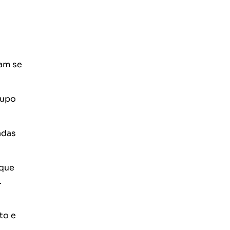
uam se
rupo
adas
 que
.
to e