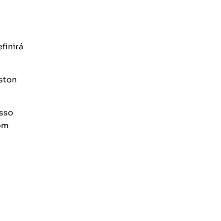
finirá
ston
esso
om