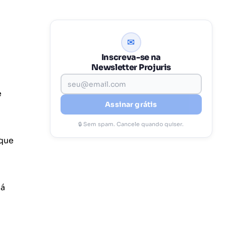
✉
Inscreva-se na
Newsletter Projuris
e
Assinar grátis
🔒 Sem spam. Cancele quando quiser.
 que
já