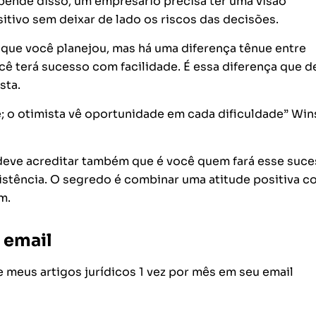
depende disso, um empresário precisa ter uma visão
itivo sem deixar de lado os riscos das decisões.
o que você planejou, mas há uma diferença tênue entre
cê terá sucesso com facilidade. É essa diferença que de
sta.
; o otimista vê oportunidade em cada dificuldade” Win
 deve acreditar também que é você quem fará esse suc
sistência. O segredo é combinar uma atitude positiva c
m.
 email
meus artigos jurídicos 1 vez por mês em seu email