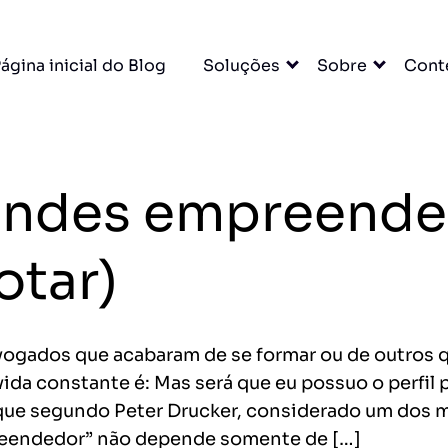
×
ágina inicial do Blog
Soluções
Sobre
Cont
A para
randes empreende
u escritório. Tudo
DO
otar)
cessar grátis →
ogados que acabaram de se formar ou de outros q
vida constante é: Mas será que eu possuo o perfil
é que segundo Peter Drucker, considerado um dos
entas
reendedor” não depende somente de […]