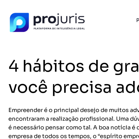
P
PROJURIS AI — GRATUITO
Ferramentas de I
Advogados
4 hábitos de g
Petições, cálculo de honorários e ROI do se
com IA e 100% gratuito.
FERRAMENTA RECOMENDADA PARA ESTE CONTEÚ
você precisa ad
Gerador de Petição
A
Empreender é o principal desejo de muitos adv
encontraram a realização profissional. Uma dú
Sem spam. Cancele quando quiser.
é necessário pensar como tal. A boa notícia 
+14.000 juristas
JS
MC
AR
KL
já acessaram as ferram
empresa de todos os tempos, o “espírito emp