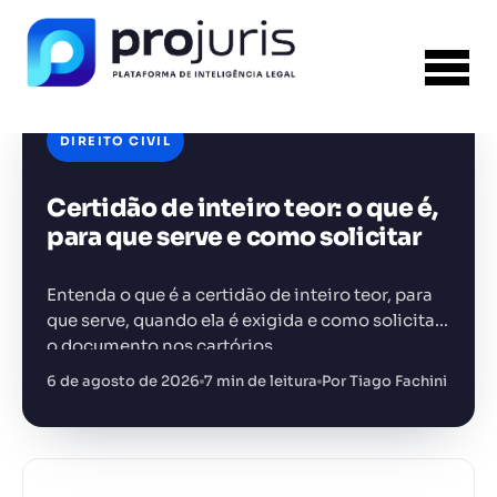
×
PROJURIS AI — GRATUITO
Ferramentas jurídicas com
IA, 100% gratuitas
Petições, análise de contratos, assistente jurídico e muito
DIREITO CIVIL
mais. Sem pagar nada.
FERRAMENTA RECOMENDADA PARA ESTE
Certidão de inteiro teor: o que é,
CONTEÚDO
Gerador de Contrato de Honorários
para que serve e como solicitar
Entenda o que é a certidão de inteiro teor, para
Acessar grátis →
que serve, quando ela é exigida e como solicitar
o documento nos cartórios.
Sem spam. Cancele quando quiser.
+14.000 juristas
6 de agosto de 2026
7 min de leitura
Por Tiago Fachini
JS
MC
AR
KL
já acessaram as ferramentas