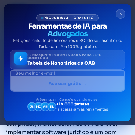
×
PROJURIS AI — GRATUITO
Ferramentas de IA para
Advogados
Petições, cálculo de honorários e ROI do seu escritório.
5 dicas de sites que podem
Tudo com IA e 100% gratuito.
auxiliar o dia a dia de um
FERRAMENTA RECOMENDADA PARA ESTE
CONTEÚDO
Tabela de Honorários da OAB
advogado
Não importa se você acabou de se formar, se
Acessar grátis →
atua como advogado autônomo ou se já
possui um escritório há muitos anos. A vida
Sem spam. Cancele quando quiser.
+14.000 juristas
de um advogado é muito corrida e quanto
JS
MC
AR
KL
já acessaram as ferramentas
mais práticas forem as tarefas a serem
cumpridas, melhor será, não é? Para isso,
implementar software jurídico é um bom