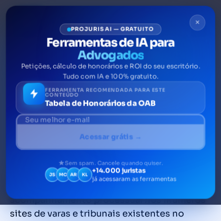
×
PROJURIS AI — GRATUITO
Ferramentas de IA para
Advogados
Petições, cálculo de honorários e ROI do seu escritório.
Como capturar andamentos
Tudo com IA e 100% gratuito.
dos sites dos tribunais?
FERRAMENTA RECOMENDADA PARA ESTE
CONTEÚDO
Tabela de Honorários da OAB
Em qualquer atividade, perder tempo é
prejudicial. Porém, encontrar maneiras de
Acessar grátis →
aproveitar o tempo e, assim, aumentar a
produtividade pode ser um tanto desafiador.
Sem spam. Cancele quando quiser.
+14.000 juristas
Na advocacia, isso não é diferente. Uma das
JS
MC
AR
KL
já acessaram as ferramentas
tarefas que mais consomem tempo é o
acompanhamento processual nos inúmeros
sites de varas e tribunais existentes no