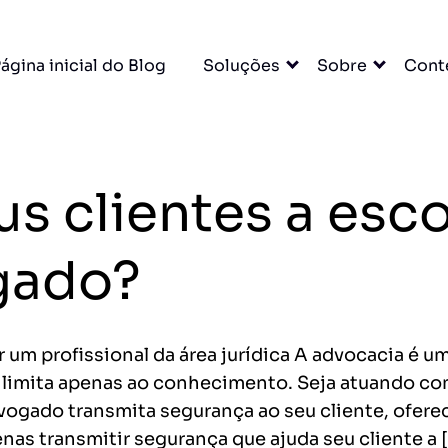
×
ágina inicial do Blog
Soluções
Sobre
Cont
A para
s clientes a esc
u escritório. Tudo
DO
gado?
cessar grátis →
ar um profissional da área jurídica A advocacia é 
se limita apenas ao conhecimento. Seja atuando 
dvogado transmita segurança ao seu cliente, ofer
entas
as transmitir segurança que ajuda seu cliente a 