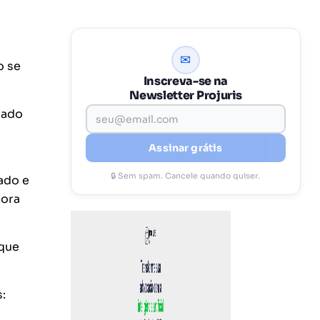
✉
o se
Inscreva-se na
Newsletter Projuris
gado
e
Assinar grátis
🔒 Sem spam. Cancele quando quiser.
ado e
hora
 que
: