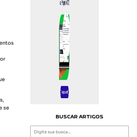
mentos
por
ue
s,
e se
BUSCAR ARTIGOS