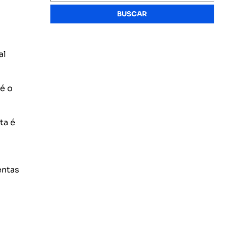
BUSCAR
al
é o
ta é
entas