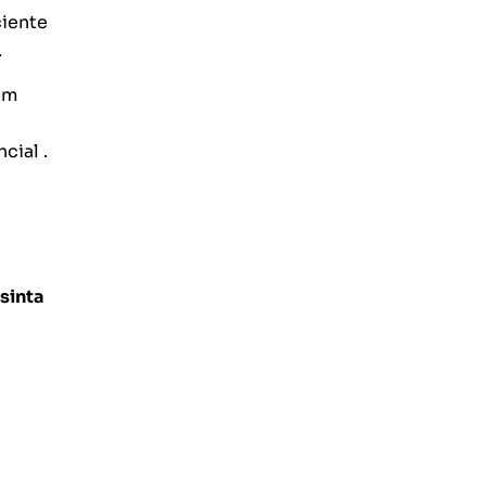
ciente
.
ém
cial .
sinta