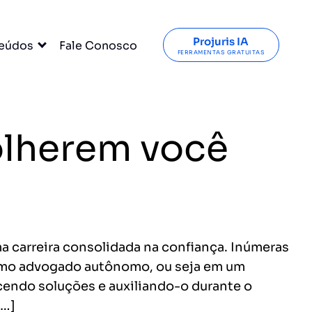
Projuris IA
eúdos
Fale Conosco
FERRAMENTAS GRATUITAS
olherem você
uma carreira consolidada na confiança. Inúmeras
como advogado autônomo, ou seja em um
ecendo soluções e auxiliando-o durante o
[…]