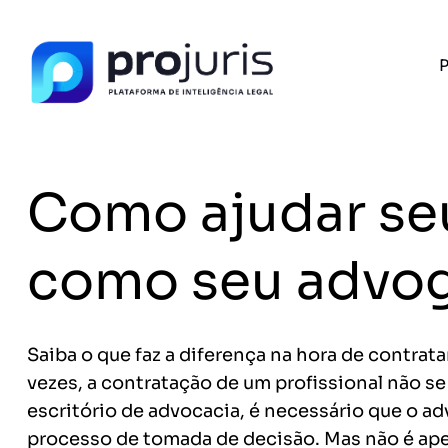
P
PROJURIS AI — GRATUITO
Ferramentas de I
Advogados
Como ajudar seu
Petições, cálculo de honorários e ROI do se
com IA e 100% gratuito.
FERRAMENTA RECOMENDADA PARA ESTE CONTEÚ
como seu advo
Gerador de Contrato de Honorários
A
Saiba o que faz a diferença na hora de contrat
vezes, a contratação de um profissional não 
Sem spam. Cancele quando quiser.
escritório de advocacia, é necessário que o a
+14.000 juristas
JS
MC
AR
KL
já acessaram as ferram
processo de tomada de decisão. Mas não é apen