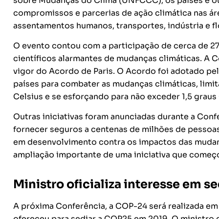
sobre Mudanças do Clima (UNFCCC), os países e outr
compromissos e parcerias de ação climática nas área
assentamentos humanos, transportes, indústria e fl
O evento contou com a participação de cerca de 27
científicos alarmantes de mudanças climáticas. A 
vigor do Acordo de Paris. O Acordo foi adotado p
países para combater as mudanças climáticas, limi
Celsius e se esforçando para não exceder 1,5 graus 
Outras iniciativas foram anunciadas durante a Confe
fornecer seguros a centenas de milhões de pessoas 
em desenvolvimento contra os impactos das mudança
ampliação importante de uma iniciativa que começ
Ministro oficializa interesse em s
A próxima Conferência, a COP-24 será realizada em 
ofereceu para sediar a COP25 em 2019. O ministro 