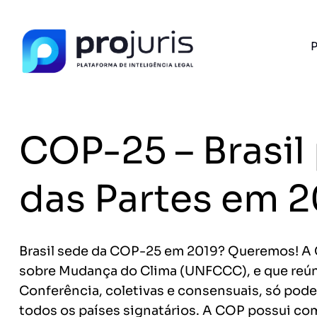
P
PROJURIS AI — GRATUITO
Ferramentas jurídi
IA, 100% gratu
Petições, análise de contratos, assistente ju
COP-25 – Brasil
Sem pagar nada.
FERRAMENTA RECOMENDADA PARA ESTE CONTEÚ
das Partes em 
Gerador de Contrato de Honorários
A
Brasil sede da COP-25 em 2019? Queremos! A 
sobre Mudança do Clima (UNFCCC), e que reún
Sem spam. Cancele quando quiser.
Conferência, coletivas e consensuais, só pod
+14.000 juristas
JS
MC
AR
KL
já acessaram as ferram
todos os países signatários. A COP possui co