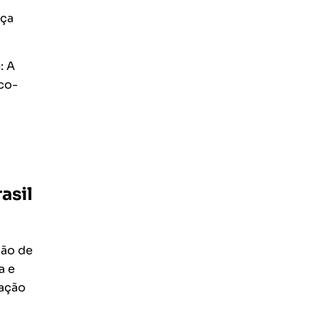
nça
: A
co-
asil
são de
a e
iação