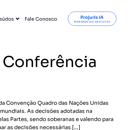
Projuris IA
eúdos
Fale Conosco
FERRAMENTAS GRATUITAS
a Conferência
o da Convenção Quadro das Nações Unidas
 mundiais. As decisões adotadas na
las Partes, sendo soberanas e valendo para
ar as decisões necessárias […]