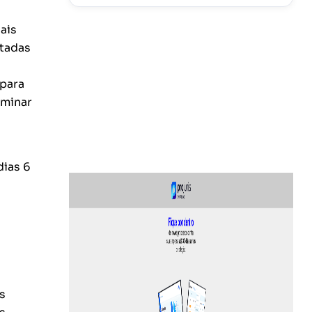
ais
otadas
 para
aminar
dias 6
s