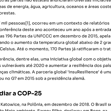
as partes não estatais anunciaram diversas iniciativa
s de energia, água, agricultura, oceanos e áreas coste
orestas.
 mil pessoas[1], ocorreu em um contexto de relatórios
Conferência deste ano aconteceu um ano após a entrad
elas 196 Partes da UNFCCC em dezembro de 2015, apela
tando o aumento da temperatura global abaixo de 2 gra
Celsius. Até o momento, 170 Partes já ratificaram o tra
rência, dentre elas, uma iniciativa global com o objeti
vulneráveis até 2020 e aumentar a resiliência dos paí
s climáticas. A parceria global ‘InsuResilience’ é um
ou no G7 em 2015 sob a presidência alemã.
ediar a COP-25
Katowice, na Polônia, em dezembro de 2018. O Brasil s
do Meio ambiente, Sarney Filho, declarou em Bonn, na