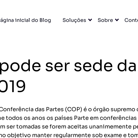
×
ágina inicial do Blog
Soluções
Sobre
Cont
cas com
itas
rídico e muito mais.
 pode ser sede d
DO
2019
cessar grátis →
Conferência das Partes (COP) é o órgão suprem
e todos os anos os países Parte em conferências
em ser tomadas se forem aceitas unanimemente pe
entas
mo objetivo manter regularmente sob exame e tom