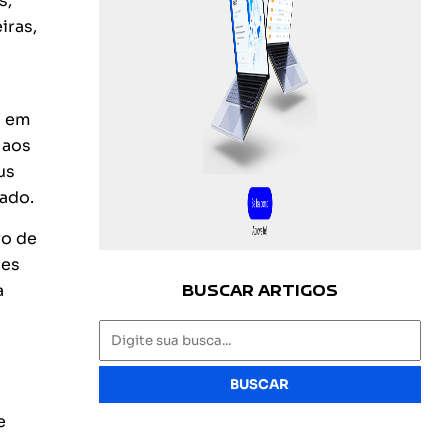
s,
iras,
a em
 aos
us
tado.
vo de
ses
BUSCAR ARTIGOS
a
BUSCAR
e