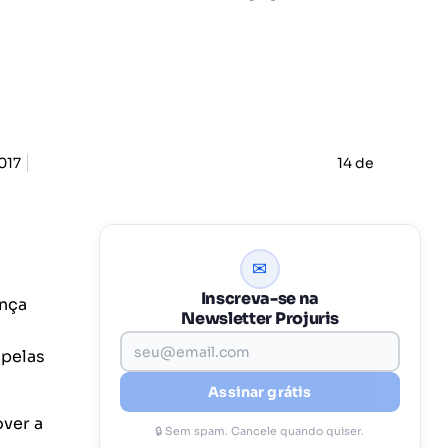
017
14 de
✉
Inscreva-se na
nça
Newsletter Projuris
 pelas
Assinar grátis
ver a
🔒 Sem spam. Cancele quando quiser.