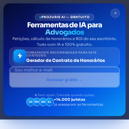
×
PROJURIS AI — GRATUITO
Ferramentas de IA para
Advogados
Petições, cálculo de honorários e ROI do seu escritório.
Direito de Defesa: Entenda
Tudo com IA e 100% gratuito.
Esse Princípio Fundamental
FERRAMENTA RECOMENDADA PARA ESTE
CONTEÚDO
Gerador de Contrato de Honorários
Entenda o direito de defesa e sua
importância na justiça. Descubra como
Acessar grátis →
garantir julgamentos justos e evitar
nulidades processuais
Sem spam. Cancele quando quiser.
+14.000 juristas
JS
MC
AR
KL
já acessaram as ferramentas