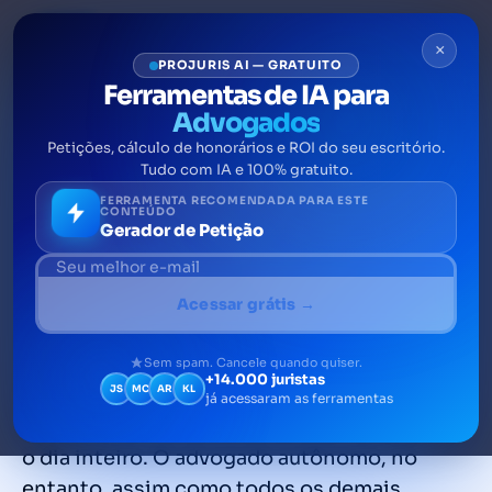
×
PROJURIS AI — GRATUITO
Ferramentas de IA para
Advogados
Petições, cálculo de honorários e ROI do seu escritório.
Dress code para home office:
Tudo com IA e 100% gratuito.
como a forma de se vestir
FERRAMENTA RECOMENDADA PARA ESTE
CONTEÚDO
Gerador de Petição
influencia na produtividade
do advogado autônomo
Acessar grátis →
Quando um profissional afirma trabalhar em
casa, a reação imediata das pessoas é
Sem spam. Cancele quando quiser.
+14.000 juristas
JS
MC
AR
KL
apontar o fator mais vantajoso em se
já acessaram as ferramentas
trabalhar como home office: ficar de pijamas
o dia inteiro. O advogado autônomo, no
entanto, assim como todos os demais