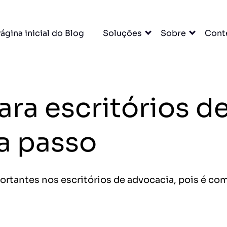
×
ágina inicial do Blog
Soluções
Sobre
Cont
cas com
itas
ara escritórios d
ídico e muito mais.
DO
 a passo
cessar grátis →
portantes nos escritórios de advocacia, pois é co
entas