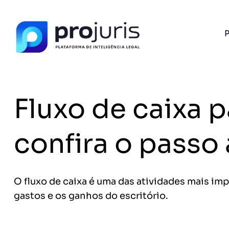
P
PROJURIS AI — GRATUITO
Ferramentas jurídi
IA, 100% gratu
Fluxo de caixa p
Petições, análise de contratos, assistente jur
Sem pagar nada.
FERRAMENTA RECOMENDADA PARA ESTE CONTEÚ
confira o passo
Template PPT Jurídico
A
O fluxo de caixa é uma das atividades mais im
gastos e os ganhos do escritório.
Sem spam. Cancele quando quiser.
+14.000 juristas
JS
MC
AR
KL
já acessaram as ferram