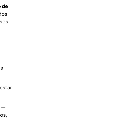
o de
ados
ssos
da
estar
s —
os,