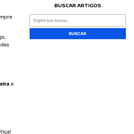
BUSCAR ARTIGOS
mpre
BUSCAR
gs,
ades
eira
e
tiça!