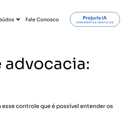
Projuris IA
eúdos
Fale Conosco
FERRAMENTAS GRATUITAS
e advocacia:
m esse controle que é possível entender os