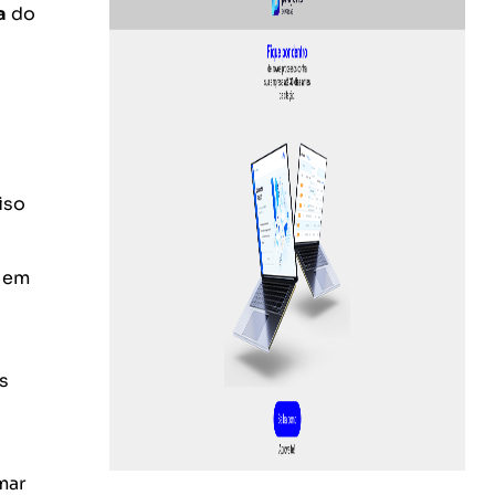
a
do
iso
s em
s
mar