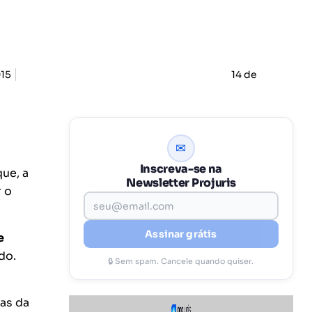
15
14 de
✉
Inscreva-se na
ue, a
Newsletter Projuris
r o
Assinar grátis
e
do.
🔒 Sem spam. Cancele quando quiser.
ças da