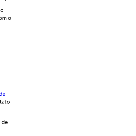
io
com o
 de
tato
o de