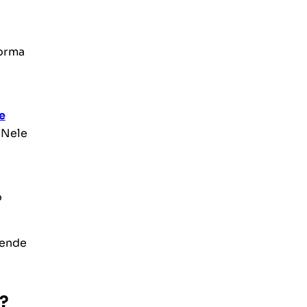
forma
e
 Nele
o
tende
?