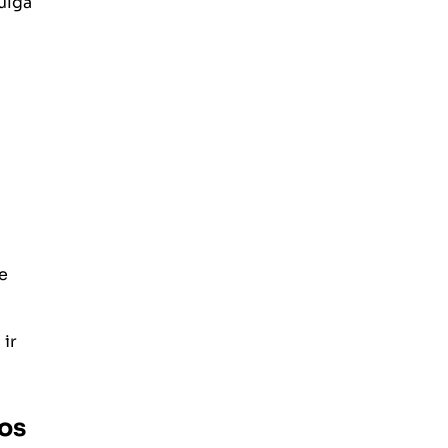
ulga
e
 ir
ios