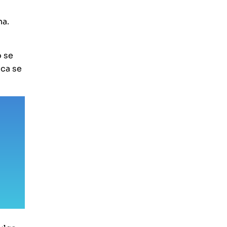
na.
o se
nca se