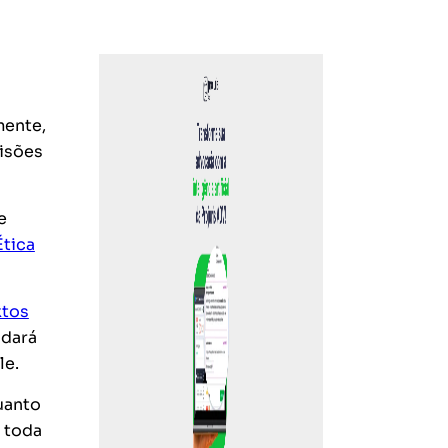
mente,
cisões
e
tica
xtos
udará
le.
uanto
e toda