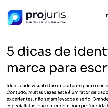
P
PROJURIS AI — GRATUITO
Ferramentas de I
Advogados
Petições, cálculo de honorários e ROI do se
5 dicas de ident
com IA e 100% gratuito.
FERRAMENTA RECOMENDADA PARA ESTE CONTEÚ
marca para escr
Gerador de Petição
A
Identidade visual é tão importante para o seu 
Contudo, muitas vezes este é um fator deixad
Sem spam. Cancele quando quiser.
experientes, não sejam levados a sério. Gran
+14.000 juristas
JS
MC
AR
KL
já acessaram as ferram
especialistas, que entendem com profundidade