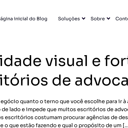
×
ágina inicial do Blog
Soluções
Sobre
Cont
A para
u escritório. Tudo
idade visual e fo
DO
itórios de advoc
cessar grátis →
negócio quanto o terno que você escolhe para ir à 
o de lado e impede que muitos escritórios de ad
des escritórios costumam procurar agências de de
entas
 o que estão fazendo e qual o propósito de um [