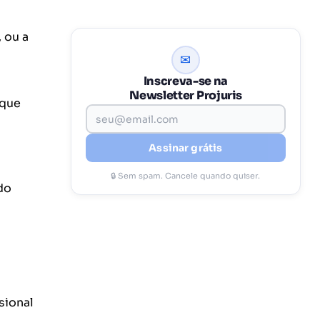
 ou a
✉
Inscreva-se na
Newsletter Projuris
 que
Assinar grátis
🔒 Sem spam. Cancele quando quiser.
do
sional