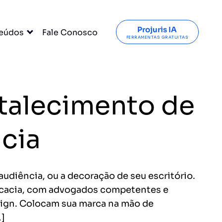
Projuris IA
eúdos
Fale Conosco
FERRAMENTAS GRATUITAS
rtalecimento de
acia
audiência, ou a decoração de seu escritório.
vocacia, com advogados competentes e
sign. Colocam sua marca na mão de
…]