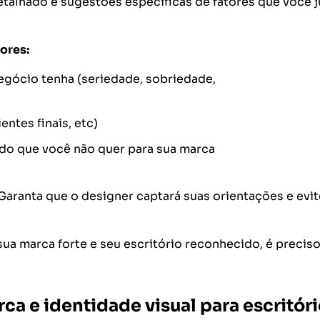
etalhado e sugestões específicas de fatores que você j
ores:
egócio tenha (seriedade, sobriedade,
ntes finais, etc)
 do que você não quer para sua marca
Garanta que o designer captará suas orientações e evit
sua marca forte e seu escritório reconhecido, é preciso
ca e identidade visual para escritór