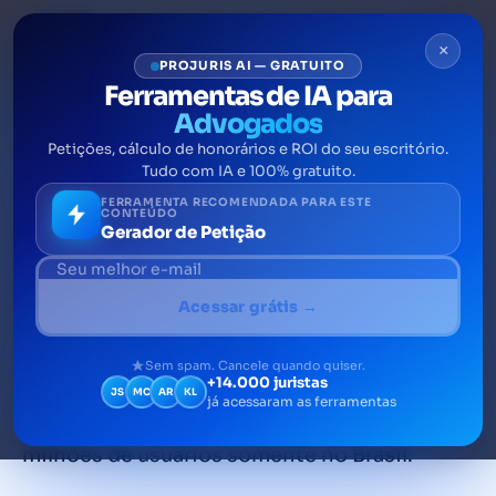
×
PROJURIS AI — GRATUITO
Ferramentas de IA para
Advogados
Petições, cálculo de honorários e ROI do seu escritório.
Marketing Jurídico: como
Tudo com IA e 100% gratuito.
advogados e escritórios
FERRAMENTA RECOMENDADA PARA ESTE
CONTEÚDO
Gerador de Petição
devem usar o LinkedIn
O LinkedIn é uma rede social e uma
Acessar grátis →
ferramenta estratégica para atuação dos
advogados nas redes sociais. Lançado
Sem spam. Cancele quando quiser.
+14.000 juristas
oficialmente em 2003, a rede social
JS
MC
AR
KL
já acessaram as ferramentas
profissional já conta com cerca de 29
milhões de usuários somente no Brasil.