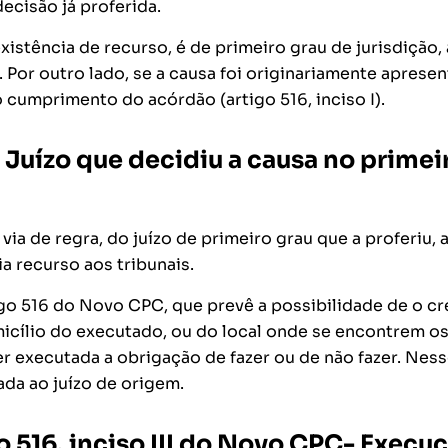
ecisão já proferida.
xistência de recurso, é de primeiro grau de jurisdição, 
). Por outro lado, se a causa foi originariamente aprese
 cumprimento do acórdão (artigo 516, inciso I).
– Juízo que decidiu a causa no primei
a de regra, do juízo de primeiro grau que a proferiu, 
a recurso aos tribunais.
igo 516 do Novo CPC, que prevê a possibilidade de o c
micílio do executado, ou do local onde se encontrem o
er executada a obrigação de fazer ou de não fazer. Nes
ada ao juízo de origem.
 516, inciso III do Novo CPC- Execu