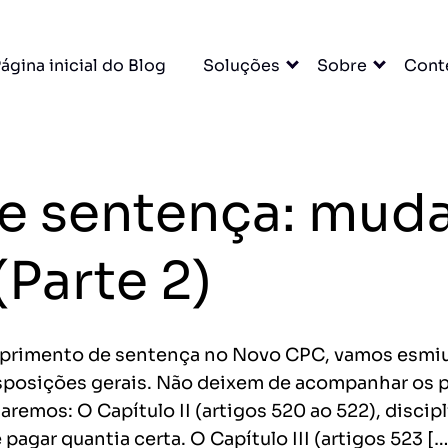
×
ágina inicial do Blog
Soluções
Sobre
Cont
cas com
itas
 sentença: muda
ídico e muito mais.
DO
Parte 2)
cessar grátis →
mprimento de sentença no Novo CPC, vamos esmiuça
 disposições gerais. Não deixem de acompanhar os
emos: O Capítulo II (artigos 520 ao 522), disci
entas
agar quantia certa. O Capítulo III (artigos 523 […