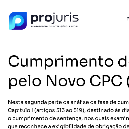
P
PROJURIS AI — GRATUITO
Ferramentas jurídi
IA, 100% gratu
Cumprimento de
Petições, análise de contratos, assistente jur
Sem pagar nada.
FERRAMENTA RECOMENDADA PARA ESTE CONTEÚ
pelo Novo CPC (
Análise de Riscos Contratuais
A
Nesta segunda parte da análise da fase de cu
Capítulo I (artigos 513 ao 519), destinado às
Sem spam. Cancele quando quiser.
o cumprimento de sentença, nos quais examinar
+14.000 juristas
JS
MC
AR
KL
já acessaram as ferram
que reconhece a exigibilidade de obrigação de p