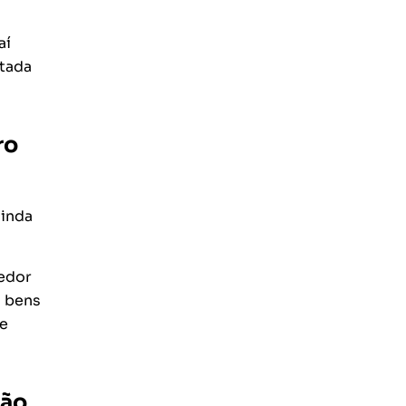
aí
ntada
ro
ainda
redor
s bens
se
ção