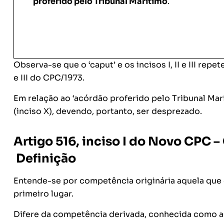
proferido pelo Tribunal Marítimo
.
Observa-se que o ‘caput’ e os incisos I, II e III repet
e III do CPC/1973.
Em relação ao ‘acórdão proferido pelo Tribunal Marít
(inciso X), devendo, portanto, ser desprezado.
Artigo 516, inciso I do Novo CPC –
Definição
Entende-se por competência originária aquela que 
primeiro lugar.
Difere da competência derivada, conhecida como aqu