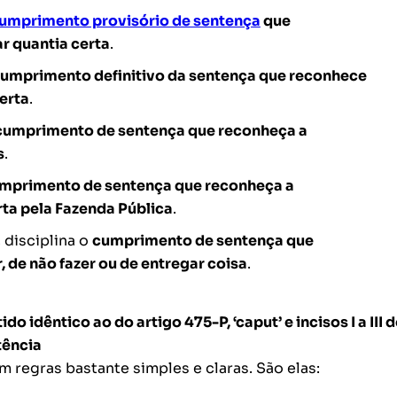
umprimento provisório de sentença
que
r quantia certa
.
umprimento definitivo da sentença que reconhece
erta
.
cumprimento de sentença que reconheça a
s
.
mprimento de sentença que reconheça a
rta pela Fazenda Pública
.
 disciplina o
cumprimento de sentença que
, de não fazer ou de entregar coisa
.
ido idêntico ao do artigo 475-P, ‘caput’ e
incisos I a III 
tência
regras bastante simples e claras. São elas: