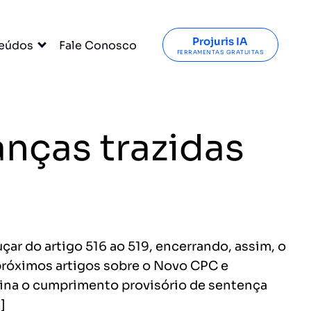
Projuris IA
eúdos
Fale Conosco
FERRAMENTAS GRATUITAS
nças trazidas
r do artigo 516 ao 519, encerrando, assim, o
 próximos artigos sobre o Novo CPC e
plina o cumprimento provisório de sentença
]