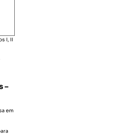
 I, II
r
s –
usa em
para