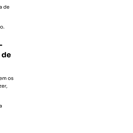
a de
o.
-
 de
rem os
zer,
a