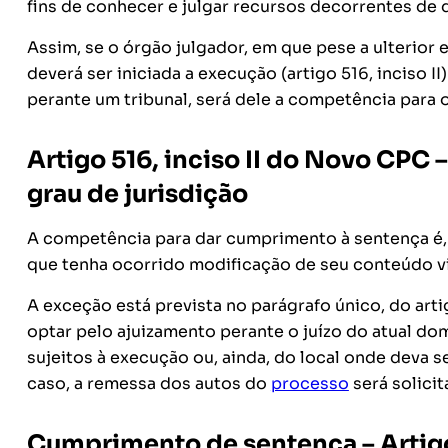
fins de conhecer e julgar recursos decorrentes de d
Assim, se o órgão julgador, em que pese a ulterior e
deverá ser iniciada a execução (artigo 516, inciso II
perante um tribunal, será dele a competência para o
Artigo 516, inciso II do Novo CPC 
grau de jurisdição
A competência para dar cumprimento à sentença é, vi
que tenha ocorrido modificação de seu conteúdo vi
A exceção está prevista no parágrafo único, do art
optar pelo ajuizamento perante o juízo do atual do
sujeitos à execução ou, ainda, do local onde deva s
caso, a remessa dos autos do
processo
será solicit
Cumprimento de sentença – Artigo