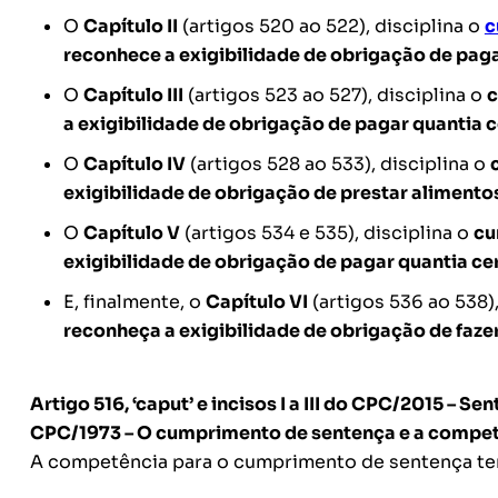
O
Capítulo II
(artigos 520 ao 522), disciplina o
c
reconhece a exigibilidade de obrigação de paga
O
Capítulo III
(artigos 523 ao 527), disciplina o
c
a exigibilidade de obrigação de pagar quantia c
O
Capítulo IV
(artigos 528 ao 533), disciplina o
exigibilidade de obrigação de prestar alimento
O
Capítulo V
(artigos 534 e 535), disciplina o
cu
exigibilidade de obrigação de pagar quantia ce
E, finalmente, o
Capítulo VI
(artigos 536 ao 538),
reconheça a exigibilidade de obrigação de fazer
Artigo 516, ‘caput’ e incisos I a III do CPC/2015 –
Sent
CPC/1973 –
O cumprimento de sentença e a compe
A competência para o cumprimento de sentença tem 