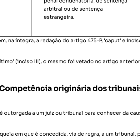
penal condenatória, de sentença
arbitral ou de sentença
estrangeira.
em, na íntegra, a redação do artigo 475-P, ‘caput’ e incisos
imo’ (inciso III), o mesmo foi vetado no artigo anterio
 Competência originária dos tribunai
é outorgada a um juiz ou tribunal para conhecer da ca
ela em que é concedida, via de regra, a um tribunal, 