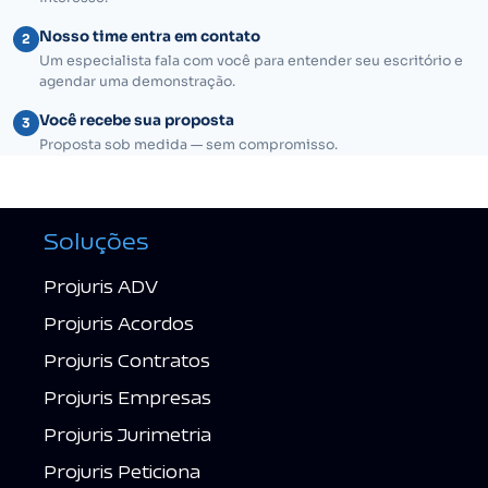
Nosso time entra em contato
2
Um especialista fala com você para entender seu escritório e
agendar uma demonstração.
Você recebe sua proposta
3
Proposta sob medida — sem compromisso.
Soluções
Projuris ADV
Projuris Acordos
Projuris Contratos
Projuris Empresas
Projuris Jurimetria
Projuris Peticiona