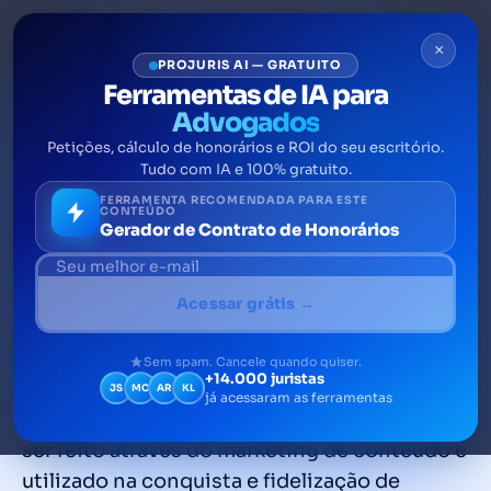
×
PROJURIS AI — GRATUITO
Ferramentas de IA para
Advogados
Petições, cálculo de honorários e ROI do seu escritório.
Site para advogados: 8
Tudo com IA e 100% gratuito.
limitações da OAB que você
FERRAMENTA RECOMENDADA PARA ESTE
CONTEÚDO
Gerador de Contrato de Honorários
não conhece
Site para advogados é uma parte da
Acessar grátis →
estratégia de marketing Jurídico, técnica de
fortalecimento da imagem dos advogados e
Sem spam. Cancele quando quiser.
+14.000 juristas
dos escritórios de advocacia, dentro dos
JS
MC
AR
KL
já acessaram as ferramentas
preceitos do Código de Ética da OAB. Pode
ser feito através do marketing de conteúdo e
utilizado na conquista e fidelização de