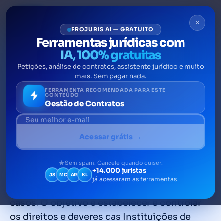
×
PROJURIS AI — GRATUITO
Ferramentas jurídicas com
IA, 100% gratuitas
Petições, análise de contratos, assistente jurídico e muito
Vazamento de dados por
mais. Sem pagar nada.
instituições privadas ou
FERRAMENTA RECOMENDADA PARA ESTE
CONTEÚDO
Gestão de Contratos
públicas
A proteção dos dados pessoais no país tem
Acessar grátis →
previsão na Constituição Federal, e também
recebe um tratamento especial nas
Sem spam. Cancele quando quiser.
+14.000 juristas
legislações infraconstitucionais, que visam
JS
MC
AR
KL
já acessaram as ferramentas
atender pormenorizadamente a maioria dos
casos. O objetivo é estabelecer e controlar
os direitos e deveres das Instituições de