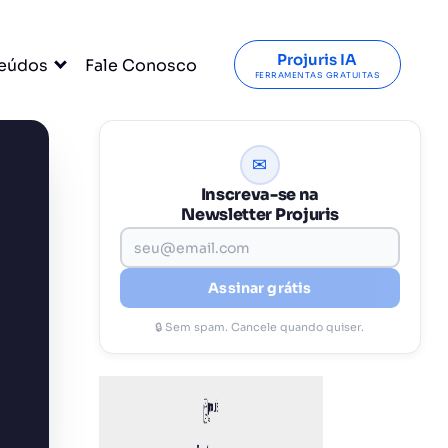
Projuris IA
eúdos
Fale Conosco
FERRAMENTAS GRATUITAS
✉
Inscreva-se na
Newsletter Projuris
Assinar grátis
🔒 Sem spam. Cancele quando quiser.