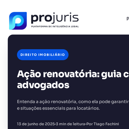
P
DIREITO IMOBILIÁRIO
Ação renovatória: guia 
FERRAMENTA RECOMENDADA PARA ESTE CONTEÚ
Análise de Riscos Contratuais
advogados
Entenda a ação renovatória, como ela pode garantir
e situações essenciais para locatários.
+14.000 juristas
JS
MC
AR
KL
13 de junho de 2025
3 min de leitura
Por Tiago Fachini