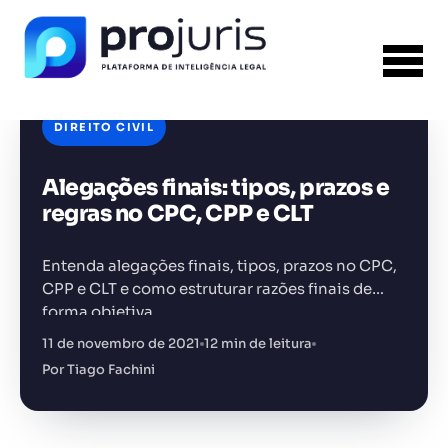
DIREITO CIVIL
Alegações finais: tipos, prazos e
FERRAMENTA RECOMENDADA PARA ESTE
CONTEÚDO
Gerador de Contrato de Honorários
regras no CPC, CPP e CLT
Entenda alegações finais, tipos, prazos no CPC,
CPP e CLT e como estruturar razões finais de
forma objetiva.
11 de novembro de 2021
12 min de leitura
+14.000 juristas
JS
MC
AR
KL
Por Tiago Fachini