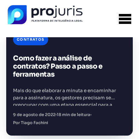
CONTRATOS
Como fazer a análise de
FERRAMENTA RECOMENDADA PARA ESTE
CONTEÚDO
Gerador de Petição
contratos? Passo a passo e
ferramentas
Mais do que elaborar a minuta e encaminhar
para a assinatura, os gestores precisam se
preocupar com uma etapa essencial para a
+14.000 juristas
JS
MC
AR
KL
segurança jurídica de qualquer negócio.
9 de agosto de 2022
18 min de leitura
Estamos falando da análise de…
Por Tiago Fachini