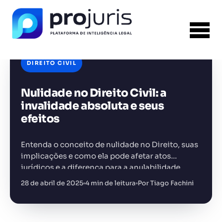
DIREITO CIVIL
Nulidade no Direito Civil: a
FERRAMENTA RECOMENDADA PARA ESTE
CONTEÚDO
Sumarizador de Contratos
invalidade absoluta e seus
efeitos
Entenda o conceito de nulidade no Direito, suas
implicações e como ela pode afetar atos
jurídicos e a diferença para a anulabilidade
+14.000 juristas
JS
MC
AR
KL
28 de abril de 2025
4 min de leitura
Por Tiago Fachini