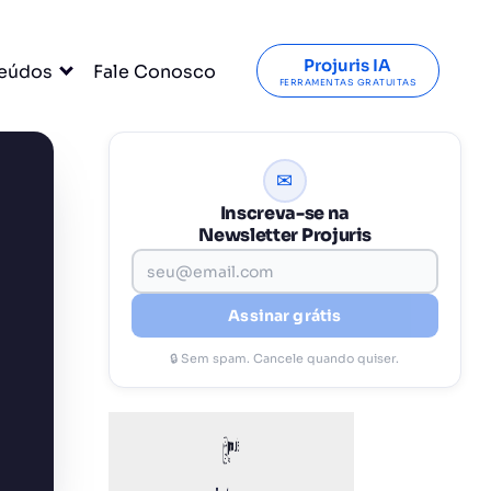
Projuris IA
eúdos
Fale Conosco
FERRAMENTAS GRATUITAS
✉
Inscreva-se na
Newsletter Projuris
Assinar grátis
🔒 Sem spam. Cancele quando quiser.