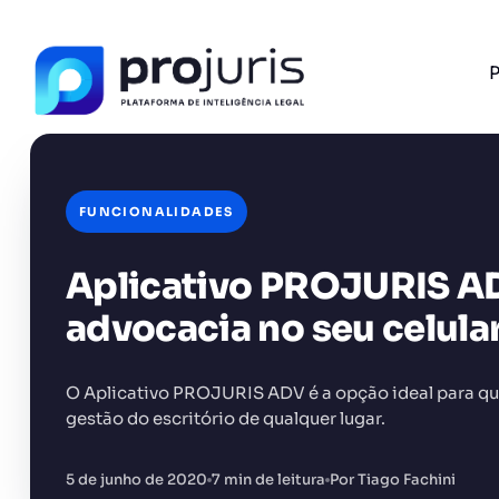
P
FUNCIONALIDADES
Aplicativo PROJURIS ADV
FERRAMENTA RECOMENDADA PARA ESTE CONTEÚ
Sumarizador de Contratos
advocacia no seu celula
O Aplicativo PROJURIS ADV é a opção ideal para que
gestão do escritório de qualquer lugar.
+14.000 juristas
JS
MC
AR
KL
5 de junho de 2020
7 min de leitura
Por Tiago Fachini