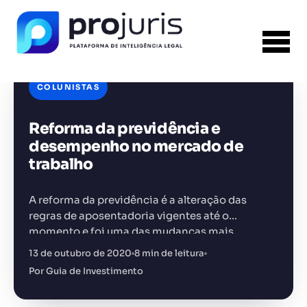
COLUNISTAS
Reforma da previdência e
FERRAMENTA RECOMENDADA PARA ESTE
CONTEÚDO
Sumarizador de Contratos
desempenho no mercado de
trabalho
A reforma da previdência é a alteração das
regras de aposentadoria vigentes até o
momento e foi uma das mudanças mais
+14.000 juristas
JS
MC
AR
KL
relevantes nos últimos tempos
13 de outubro de 2020
8 min de leitura
Por Guia de Investimento