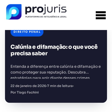
DIREITO PENAL
Calúnia e difamação: o que você
FERRAMENTA RECOMENDADA PARA ESTE
CONTEÚDO
Gestão de Contratos
precisa saber
Entenda a diferença entre calúnia e difamação e
como proteger sua reputação. Descubra
estratégias para agir diante desses crimes
22 de janeiro de 2026
7 min de leitura
+14.000 juristas
JS
MC
AR
KL
Por Tiago Fachini