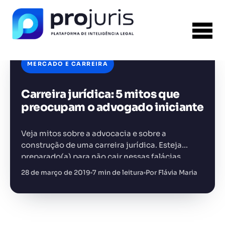
MERCADO E CARREIRA
Carreira jurídica: 5 mitos que
FERRAMENTA RECOMENDADA PARA ESTE
CONTEÚDO
Gestão de Contratos
preocupam o advogado iniciante
Veja mitos sobre a advocacia e sobre a
construção de uma carreira jurídica. Esteja
preparado(a) para não cair nessas falácias.
28 de março de 2019
7 min de leitura
Por Flávia Maria
+14.000 juristas
JS
MC
AR
KL