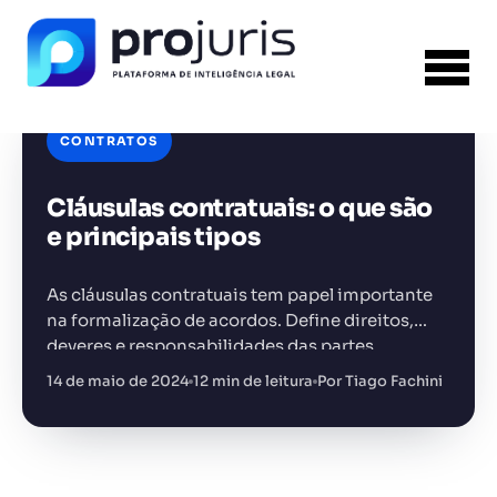
CONTRATOS
Cláusulas contratuais: o que são
FERRAMENTA RECOMENDADA PARA ESTE
CONTEÚDO
Template PPT Jurídico
e principais tipos
As cláusulas contratuais tem papel importante
na formalização de acordos. Define direitos,
deveres e responsabilidades das partes
envolvidas. Podem ser divididas em três
14 de maio de 2024
12 min de leitura
Por Tiago Fachini
+14.000 juristas
JS
MC
AR
KL
categorias: especiais, gerais e essenciais. Nem
toda cláusula é…