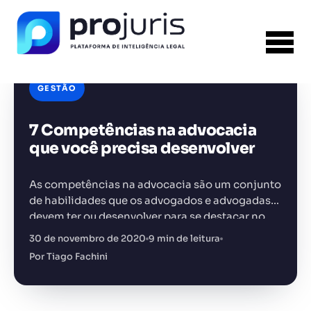
GESTÃO
7 Competências na advocacia
FERRAMENTA RECOMENDADA PARA ESTE
CONTEÚDO
Gerador de Contrato de Honorários
que você precisa desenvolver
As competências na advocacia são um conjunto
de habilidades que os advogados e advogadas
devem ter ou desenvolver para se destacar no
mercado e ter sucesso na carreira jurídica
30 de novembro de 2020
9 min de leitura
+14.000 juristas
JS
MC
AR
KL
Por Tiago Fachini