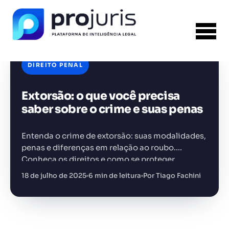
DIREITO PENAL
Extorsão: o que você precisa
FERRAMENTA RECOMENDADA PARA ESTE
CONTEÚDO
Gestão de Contratos
saber sobre o crime e suas penas
Entenda o crime de extorsão: suas modalidades,
penas e diferenças em relação ao roubo.
Conheça os direitos e como se proteger
18 de julho de 2025
6 min de leitura
Por Tiago Fachini
+14.000 juristas
JS
MC
AR
KL