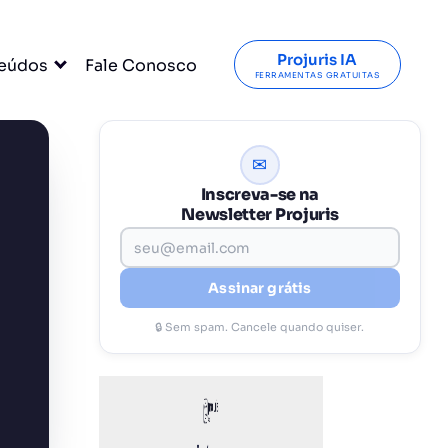
Projuris IA
eúdos
Fale Conosco
FERRAMENTAS GRATUITAS
✉
Inscreva-se na
Newsletter Projuris
Assinar grátis
🔒 Sem spam. Cancele quando quiser.