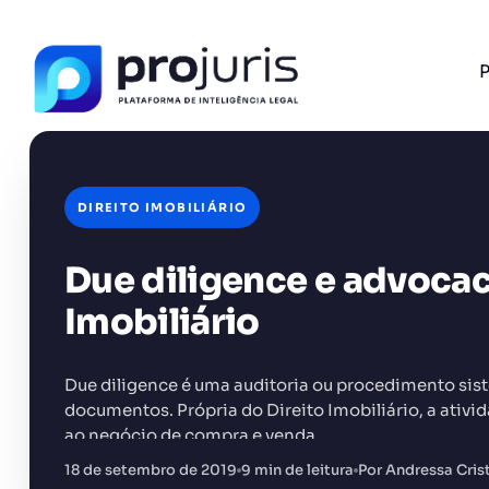
P
DIREITO IMOBILIÁRIO
Due diligence e advocac
FERRAMENTA RECOMENDADA PARA ESTE CONTEÚ
Análise de Riscos Contratuais
Imobiliário
Due diligence é uma auditoria ou procedimento sist
documentos. Própria do Direito Imobiliário, a ativi
ao negócio de compra e venda…
+14.000 juristas
JS
MC
AR
KL
18 de setembro de 2019
9 min de leitura
Por Andressa Crist