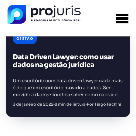
GESTÃO
Data Driven Lawyer: como usar
FERRAMENTA RECOMENDADA PARA ESTE
CONTEÚDO
Sumarizador de Contratos
dados na gestão jurídica
Um escritório com data driven lawyer nada mais
é do que um escritório movido a dados. Ser
movido a dados significa saber como captar e
tratar dados de maneira eficiente, contribuindo
3 de janeiro de 2022
8 min de leitura
Por Tiago Fachini
+14.000 juristas
JS
MC
AR
KL
com…