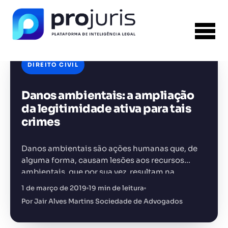
DIREITO CIVIL
Danos ambientais: a ampliação
FERRAMENTA RECOMENDADA PARA ESTE
CONTEÚDO
Gerador de Contrato de Honorários
da legitimidade ativa para tais
crimes
Danos ambientais são ações humanas que, de
alguma forma, causam lesões aos recursos
ambientais, que por sua vez, resultam na
+14.000 juristas
JS
MC
AR
KL
degradação do meio ambiente, poluição,
1 de março de 2019
19 min de leitura
redução de recursos naturais, etc.
Por Jair Alves Martins Sociedade de Advogados