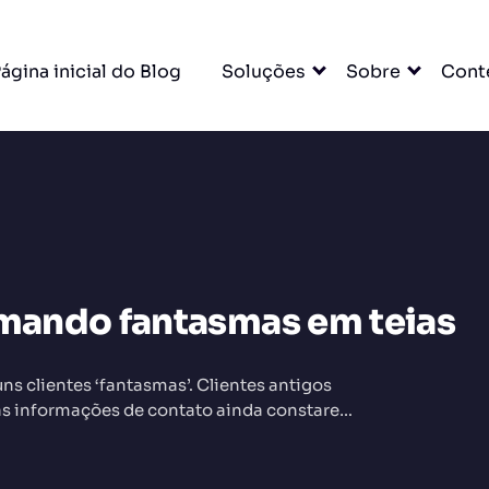
ágina inicial do Blog
Soluções
Sobre
Cont
rmando fantasmas em teias
O
ns clientes ‘fantasmas’. Clientes antigos
s informações de contato ainda constarem