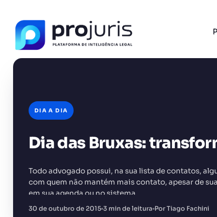
P
DIA A DIA
Dia das Bruxas: transfo
FERRAMENTA RECOMENDADA PARA ESTE CONTEÚD
Gerador de Petição
Todo advogado possui, na sua lista de contatos, algu
com quem não mantém mais contato, apesar de sua
em sua agenda ou no sistema…
30 de outubro de 2015
3 min de leitura
Por Tiago Fachini
+14.000 juristas
JS
MC
AR
KL