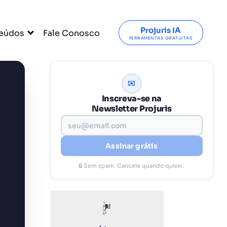
Projuris IA
eúdos
Fale Conosco
FERRAMENTAS GRATUITAS
✉
Inscreva-se na
Newsletter Projuris
Assinar grátis
🔒 Sem spam. Cancele quando quiser.