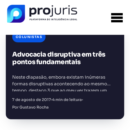
COLUNISTAS
Advocacia disruptiva em três
FERRAMENTA RECOMENDADA PARA ESTE
CONTEÚDO
Sumarizador de Contratos
pontos fundamentais
Neste diapasão, embora existam inúmeras
formas disruptivas acontecendo ao mesmo
tempo, destaco 3 que ao meu ver trazem um
paradigma novo ao profissional do direito:
7 de agosto de 2017
4 min de leitura
+14.000 juristas
JS
MC
AR
KL
Gestão, Tecnologia e o Marketing jurídico.
Por Gustavo Rocha