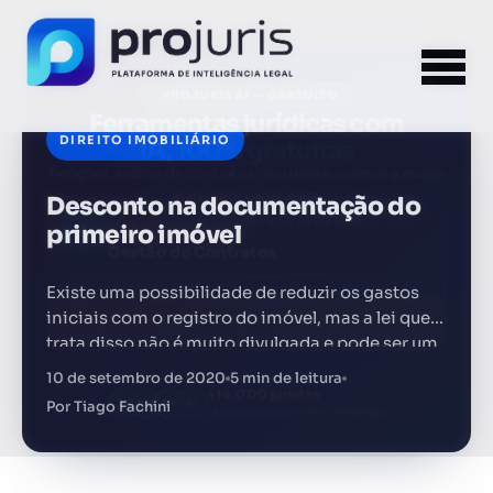
×
PROJURIS AI — GRATUITO
Ferramentas jurídicas com
IA, 100% gratuitas
DIREITO IMOBILIÁRIO
Petições, análise de contratos, assistente jurídico e muito
mais. Sem pagar nada.
Desconto na documentação do
FERRAMENTA RECOMENDADA PARA ESTE
CONTEÚDO
Gestão de Contratos
primeiro imóvel
Existe uma possibilidade de reduzir os gastos
Acessar grátis →
iniciais com o registro do imóvel, mas a lei que
trata disso não é muito divulgada e pode ser um
Sem spam. Cancele quando quiser.
grande diferencial para os advogados…
10 de setembro de 2020
5 min de leitura
+14.000 juristas
JS
MC
AR
KL
já acessaram as ferramentas
Por Tiago Fachini