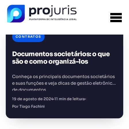
CONTRATOS
Documentos societários: o que
FERRAMENTA RECOMENDADA PARA ESTE
CONTEÚDO
Tabela de Honorários da OAB
são e como organizá-los
Conheça os principais documentos societários
e suas funções e veja dicas de gestão eletrônica
de documentos.
19 de agosto de 2024
11 min de leitura
+14.000 juristas
JS
MC
AR
KL
Por Tiago Fachini