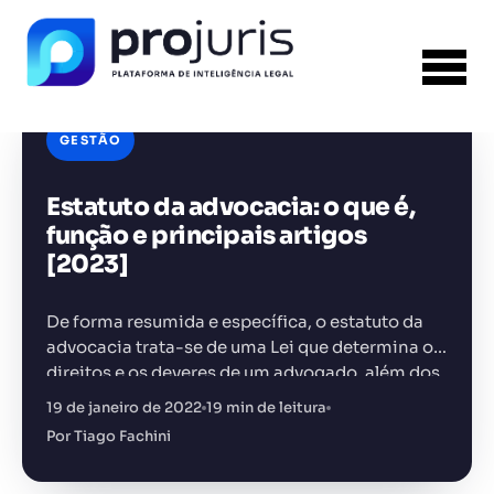
GESTÃO
Estatuto da advocacia: o que é,
FERRAMENTA RECOMENDADA PARA ESTE
CONTEÚDO
Tabela de Honorários da OAB
função e principais artigos
[2023]
De forma resumida e específica, o estatuto da
advocacia trata-se de uma Lei que determina os
direitos e os deveres de um advogado, além dos
+14.000 juristas
JS
MC
AR
KL
objetivos e a forma de organização da…
19 de janeiro de 2022
19 min de leitura
Por Tiago Fachini