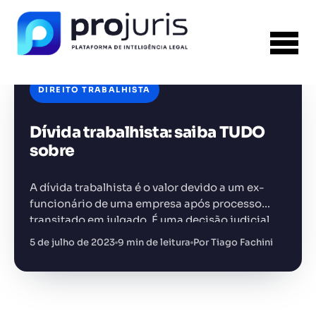
DIREITO TRABALHISTA
Dívida trabalhista: saiba TUDO
FERRAMENTA RECOMENDADA PARA ESTE
CONTEÚDO
Gerador de Petição
sobre
A dívida trabalhista é o valor devido a um ex-
funcionário de uma empresa após processo
transitado em julgado. É uma decisão judicial
definitiva e irrecorrível.
5 de julho de 2023
9 min de leitura
Por Tiago Fachini
+14.000 juristas
JS
MC
AR
KL