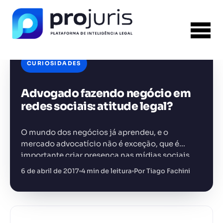
CURIOSIDADES
Advogado fazendo negócio em
FERRAMENTA RECOMENDADA PARA ESTE
CONTEÚDO
Gerador de Petição
redes sociais: atitude legal?
O mundo dos negócios já aprendeu, e o
mercado advocatício não é exceção, que é
importante criar presença nas mídias sociais
porque as pessoas estão lá. O Facebook, só para
6 de abril de 2017
4 min de leitura
Por Tiago Fachini
+14.000 juristas
JS
MC
AR
KL
citar um…