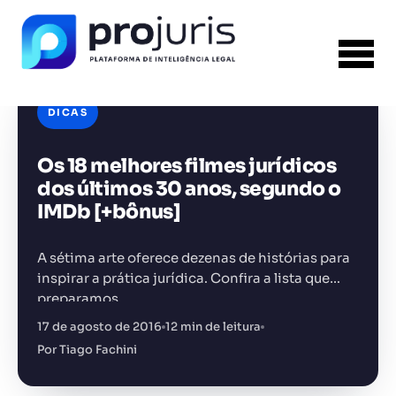
DICAS
Os 18 melhores filmes jurídicos
FERRAMENTA RECOMENDADA PARA ESTE
CONTEÚDO
Gerador de Contrato de Honorários
dos últimos 30 anos, segundo o
IMDb [+bônus]
A sétima arte oferece dezenas de histórias para
inspirar a prática jurídica. Confira a lista que
preparamos.
+14.000 juristas
JS
MC
AR
KL
17 de agosto de 2016
12 min de leitura
Por Tiago Fachini