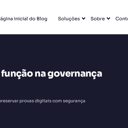
ágina inicial do Blog
Soluções
Sobre
Cont
a função na governança
DO
preservar provas digitais com segurança