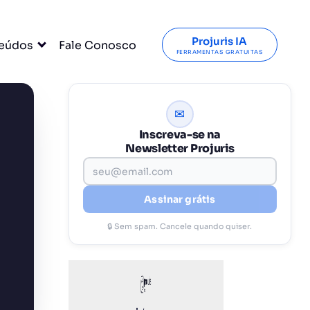
Projuris IA
eúdos
Fale Conosco
FERRAMENTAS GRATUITAS
✉
Inscreva-se na
Newsletter Projuris
Assinar grátis
🔒 Sem spam. Cancele quando quiser.