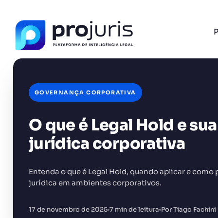
P
GOVERNANÇA CORPORATIVA
O que é Legal Hold e su
FERRAMENTA RECOMENDADA PARA ESTE CONTEÚ
Gerador de Petição
jurídica corporativa
Entenda o que é Legal Hold, quando aplicar e como 
jurídica em ambientes corporativos.
+14.000 juristas
JS
MC
AR
KL
17 de novembro de 2025
7 min de leitura
Por Tiago Fachini