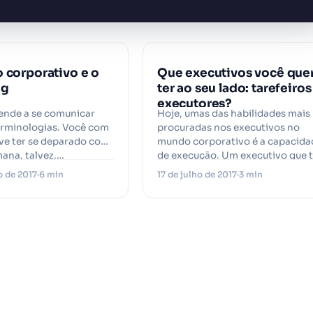
o corporativo e o
Que executivos você que
ng
ter ao seu lado: tarefeiros
executores?
ende a se comunicar
Hoje, umas das habilidades mais
erminologias. Você com
procuradas nos executivos no
eve ter se deparado com
mundo corporativo é a capacida
ana, talvez,…
de execução. Um executivo que 
alta capacidade…
 de 2017
6 min
17 de julho de 2017
3 min