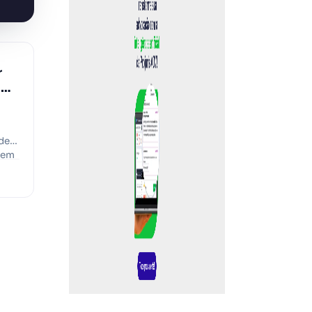
r
 ou
de
tem