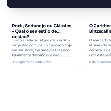
Rock, Sertanejo ou Clássico
O Jurídic
– Qual o seu estilo de
Blitzscali
gestão?
Trago à reflexão alguns dos estilos
O mercado t
de gestão comuns no mercado hoje
através de t
em dia: Rock, Sertanejo e Clássico.
certeza já d
Igualmente destaco que não…
uma esta sem
9 de agosto de 2018
3 min
8 de novembro