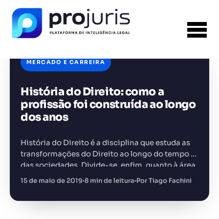
MERCADO E CARREIRA
História do Direito: como a
FERRAMENTA RECOMENDADA PARA ESTE
CONTEÚDO
Gestão de Contratos
profissão foi construída ao longo
dos anos
História do Direito é a disciplina que estuda as
transformações do Direito ao longo do tempo e
das sociedades. Divide-se, enfim, quanto à área
+14.000 juristas
JS
MC
AR
KL
do Direito, o período e a localidade, de…
15 de maio de 2019
8 min de leitura
Por Tiago Fachini