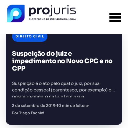
DIREITO CIVIL
Suspeição do juiz e
FERRAMENTA RECOMENDADA PARA ESTE
CONTEÚDO
Gestão de Contratos
impedimento no Novo CPC e no
CPP
Suspeição é o ato pelo qual o juiz, por sua
condição pessoal (parentesco, por exemplo) ou
posicionamento na lide tem a sua
+14.000 juristas
JS
MC
AR
KL
imparcialidade questionada, prejudicando a sua
2 de setembro de 2019
10 min de leitura
função de julgamento e exercício…
Por Tiago Fachini