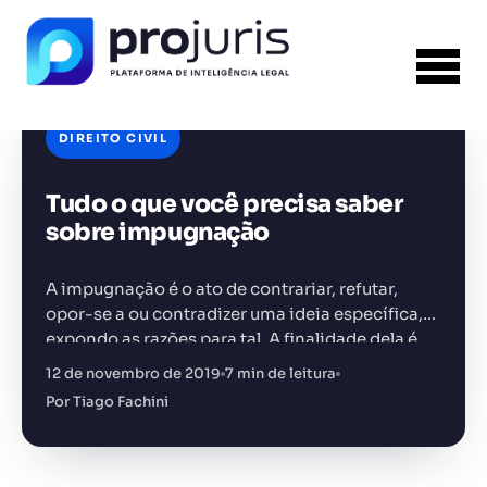
DIREITO CIVIL
Tudo o que você precisa saber
FERRAMENTA RECOMENDADA PARA ESTE
CONTEÚDO
Gerador de Petição
sobre impugnação
A impugnação é o ato de contrariar, refutar,
opor-se a ou contradizer uma ideia específica,
expondo as razões para tal. A finalidade dela é
opor-se a alguma manifestação ou decisão da
12 de novembro de 2019
7 min de leitura
+14.000 juristas
JS
MC
AR
KL
parte…
Por Tiago Fachini