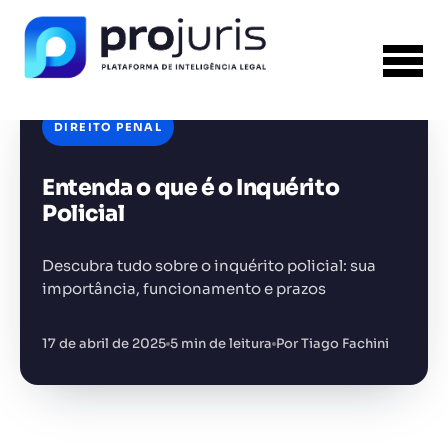
DIREITO PENAL
Entenda o que é o Inquérito
FERRAMENTA RECOMENDADA PARA ESTE
CONTEÚDO
Gerador de Petição
Policial
Descubra tudo sobre o inquérito policial: sua
importância, funcionamento e prazos
17 de abril de 2025
5 min de leitura
Por Tiago Fachini
+14.000 juristas
JS
MC
AR
KL