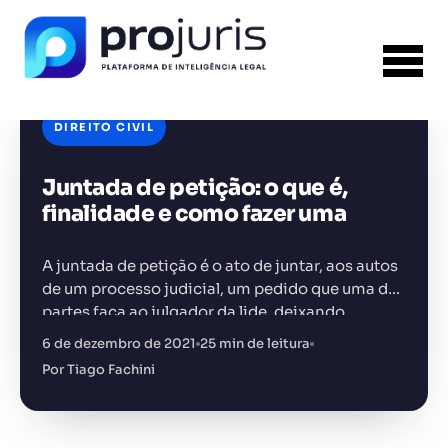
×
PROJURIS AI — GRATUITO
Ferramentas jurídicas com
IA, 100% gratuitas
DIREITO CIVIL
Petições, análise de contratos, assistente jurídico e muito
mais. Sem pagar nada.
Juntada de petição: o que é,
FERRAMENTA RECOMENDADA PARA ESTE
CONTEÚDO
finalidade e como fazer uma
Gerador de Contrato de Honorários
A juntada de petição é o ato de juntar, aos autos
Acessar grátis →
de um processo judicial, um pedido que uma das
partes faça ao julgador da lide, deixando
registrado no processo o pedido…
Sem spam. Cancele quando quiser.
6 de dezembro de 2021
25 min de leitura
+14.000 juristas
JS
MC
AR
KL
Por Tiago Fachini
já acessaram as ferramentas