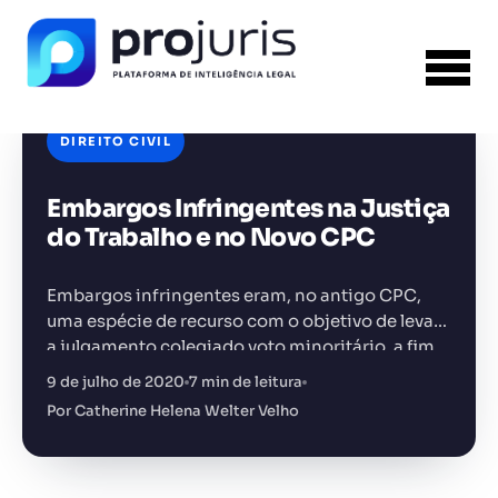
DIREITO CIVIL
Embargos Infringentes na Justiça
FERRAMENTA RECOMENDADA PARA ESTE
CONTEÚDO
Tabela de Honorários da OAB
do Trabalho e no Novo CPC
Embargos infringentes eram, no antigo CPC,
uma espécie de recurso com o objetivo de levar
a julgamento colegiado voto minoritário, a fim
de garantir que esse recurso não seja apenas
9 de julho de 2020
7 min de leitura
+14.000 juristas
JS
MC
AR
KL
dissidência, mas…
Por Catherine Helena Welter Velho