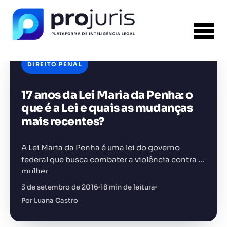
DIREITO PENAL
17 anos da Lei Maria da Penha: o
FERRAMENTA RECOMENDADA PARA ESTE
CONTEÚDO
Gestão de Contratos
que é a Lei e quais as mudanças
mais recentes?
A Lei Maria da Penha é uma lei do governo
federal que busca combater a violência contra a
mulher.
+14.000 juristas
JS
MC
AR
KL
3 de setembro de 2016
18 min de leitura
Por Luana Castro