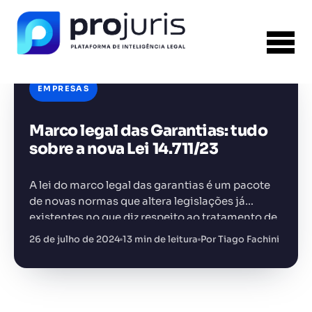
EMPRESAS
Marco legal das Garantias: tudo
FERRAMENTA RECOMENDADA PARA ESTE
CONTEÚDO
Gestão de Contratos
sobre a nova Lei 14.711/23
A lei do marco legal das garantias é um pacote
de novas normas que altera legislações já
existentes no que diz respeito ao tratamento de
crédito e garantias. Neste artigo falaremos
26 de julho de 2024
13 min de leitura
Por Tiago Fachini
+14.000 juristas
JS
MC
AR
KL
sobre…